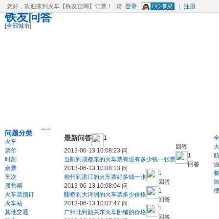
您好，欢迎来到
火车
【铁友官网】
订票
！
请
登录
|
注册
铁友问答
[
全部城市
]
更多>>
问题分类
最新问答
1
火车
回答
票价
2013-06-13 10:08:23 问
1
时刻
当阳到成都东的火车票有没有多少钱一张票
回答
余票
2013-06-13 10:08:13 问
1
车次
柳州到湛江的火车票好多钱一张
回答
预售期
2013-06-13 10:08:04 问
1
火车票预订
醪桥到大洋洲的火车票多少价格
回答
火车站
2013-06-13 10:07:47 问
1
其他交通
广州北到韶关东火车卧铺的价格
回答