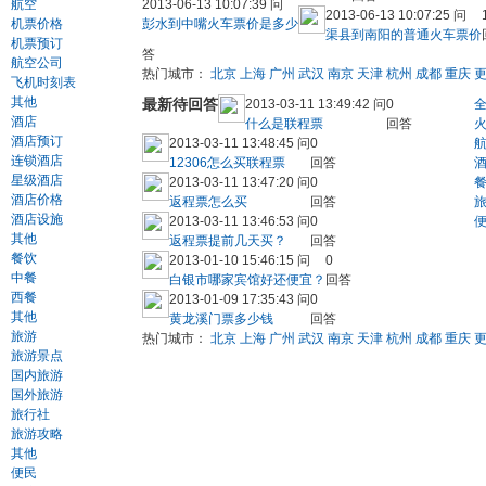
航空
2013-06-13 10:07:39 问
2013-06-13 10:07:25 问
机票价格
彭水到中嘴火车票价是多少
渠县到南阳的普通火车票价
机票预订
答
航空公司
热门城市：
北京
上海
广州
武汉
南京
天津
杭州
成都
重庆
飞机时刻表
其他
最新待回答
2013-03-11 13:49:42 问
0
酒店
什么是联程票
回答
酒店预订
2013-03-11 13:48:45 问
0
连锁酒店
12306怎么买联程票
回答
星级酒店
2013-03-11 13:47:20 问
0
酒店价格
返程票怎么买
回答
酒店设施
2013-03-11 13:46:53 问
0
其他
返程票提前几天买？
回答
餐饮
2013-01-10 15:46:15 问
0
中餐
白银市哪家宾馆好还便宜？
回答
西餐
2013-01-09 17:35:43 问
0
其他
黄龙溪门票多少钱
回答
旅游
热门城市：
北京
上海
广州
武汉
南京
天津
杭州
成都
重庆
旅游景点
国内旅游
国外旅游
旅行社
旅游攻略
其他
便民