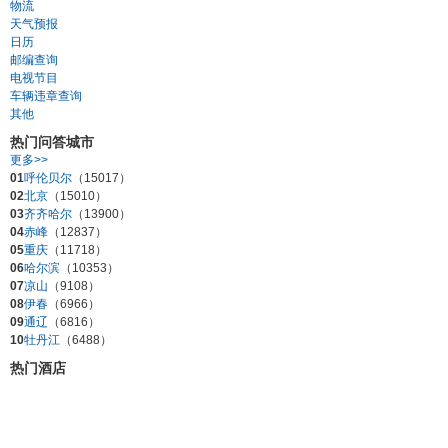
物流
天气预报
日历
邮编查询
电视节目
车辆违章查询
其他
热门问答城市
更多>>
01
呼伦贝尔
（15017）
02
北京
（15010）
03
齐齐哈尔
（13900）
04
赤峰
（12837）
05
重庆
（11718）
06
哈尔滨
（10353）
07
凉山
（9108）
08
伊春
（6966）
09
通辽
（6816）
10
牡丹江
（6488）
热门酒店