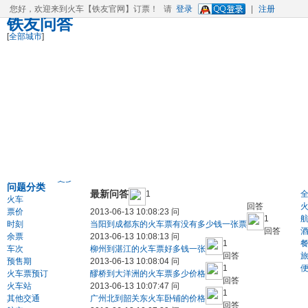
您好，欢迎来到
火车
【铁友官网】
订票
！
请
登录
|
注册
铁友问答
[
全部城市
]
更多>>
问题分类
最新问答
1
火车
回答
票价
2013-06-13 10:08:23 问
1
时刻
当阳到成都东的火车票有没有多少钱一张票
回答
余票
2013-06-13 10:08:13 问
1
车次
柳州到湛江的火车票好多钱一张
回答
预售期
2013-06-13 10:08:04 问
1
火车票预订
醪桥到大洋洲的火车票多少价格
回答
火车站
2013-06-13 10:07:47 问
1
其他交通
广州北到韶关东火车卧铺的价格
回答