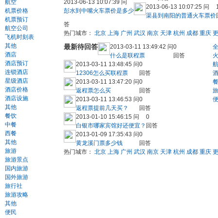
航空
2013-06-13 10:07:39 问
2013-06-13 10:07:25 问
机票价格
彭水到中嘴火车票价是多少
渠县到南阳的普通火车票价
机票预订
答
航空公司
热门城市：
北京
上海
广州
武汉
南京
天津
杭州
成都
重庆
飞机时刻表
其他
最新待回答
2013-03-11 13:49:42 问
0
酒店
什么是联程票
回答
酒店预订
2013-03-11 13:48:45 问
0
连锁酒店
12306怎么买联程票
回答
星级酒店
2013-03-11 13:47:20 问
0
酒店价格
返程票怎么买
回答
酒店设施
2013-03-11 13:46:53 问
0
其他
返程票提前几天买？
回答
餐饮
2013-01-10 15:46:15 问
0
中餐
白银市哪家宾馆好还便宜？
回答
西餐
2013-01-09 17:35:43 问
0
其他
黄龙溪门票多少钱
回答
旅游
热门城市：
北京
上海
广州
武汉
南京
天津
杭州
成都
重庆
旅游景点
国内旅游
国外旅游
旅行社
旅游攻略
其他
便民