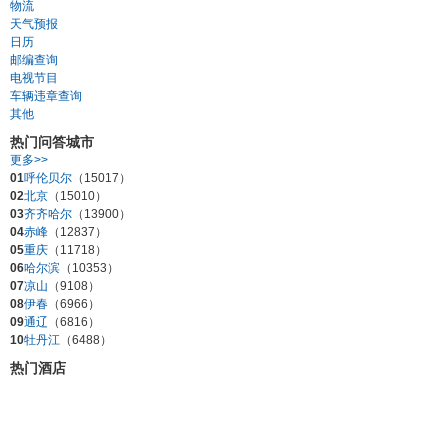
物流
天气预报
日历
邮编查询
电视节目
车辆违章查询
其他
热门问答城市
更多>>
01
呼伦贝尔
（15017）
02
北京
（15010）
03
齐齐哈尔
（13900）
04
赤峰
（12837）
05
重庆
（11718）
06
哈尔滨
（10353）
07
凉山
（9108）
08
伊春
（6966）
09
通辽
（6816）
10
牡丹江
（6488）
热门酒店