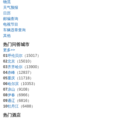
物流
天气预报
日历
邮编查询
电视节目
车辆违章查询
其他
热门问答城市
更多>>
01
呼伦贝尔
（15017）
02
北京
（15010）
03
齐齐哈尔
（13900）
04
赤峰
（12837）
05
重庆
（11718）
06
哈尔滨
（10353）
07
凉山
（9108）
08
伊春
（6966）
09
通辽
（6816）
10
牡丹江
（6488）
热门酒店