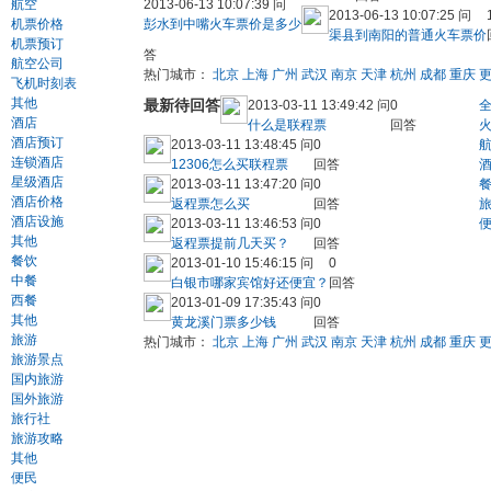
航空
2013-06-13 10:07:39 问
2013-06-13 10:07:25 问
机票价格
彭水到中嘴火车票价是多少
渠县到南阳的普通火车票价
机票预订
答
航空公司
热门城市：
北京
上海
广州
武汉
南京
天津
杭州
成都
重庆
飞机时刻表
其他
最新待回答
2013-03-11 13:49:42 问
0
酒店
什么是联程票
回答
酒店预订
2013-03-11 13:48:45 问
0
连锁酒店
12306怎么买联程票
回答
星级酒店
2013-03-11 13:47:20 问
0
酒店价格
返程票怎么买
回答
酒店设施
2013-03-11 13:46:53 问
0
其他
返程票提前几天买？
回答
餐饮
2013-01-10 15:46:15 问
0
中餐
白银市哪家宾馆好还便宜？
回答
西餐
2013-01-09 17:35:43 问
0
其他
黄龙溪门票多少钱
回答
旅游
热门城市：
北京
上海
广州
武汉
南京
天津
杭州
成都
重庆
旅游景点
国内旅游
国外旅游
旅行社
旅游攻略
其他
便民