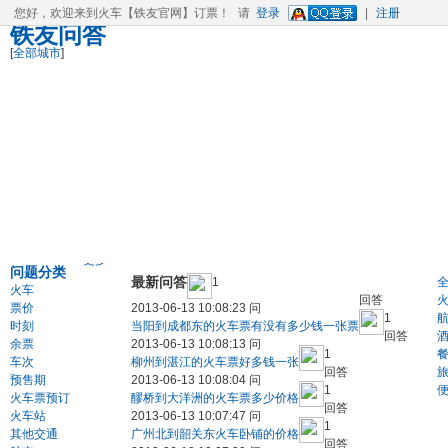
您好，欢迎来到
火车
【铁友官网】
订票
！
请
登录
|
注册
铁友问答
[
全部城市
]
更多>>
问题分类
最新问答
1
火车
回答
票价
2013-06-13 10:08:23 问
1
时刻
当阳到成都东的火车票有没有多少钱一张票
回答
余票
2013-06-13 10:08:13 问
1
车次
柳州到湛江的火车票好多钱一张
回答
预售期
2013-06-13 10:08:04 问
1
火车票预订
醪桥到大洋洲的火车票多少价格
回答
火车站
2013-06-13 10:07:47 问
1
其他交通
广州北到韶关东火车卧铺的价格
回答